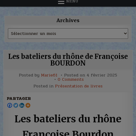
MENU
Archives
Archives
Les bateliers du rhône de Françoise
BOURDON
Posted by
Marie61
Posted on
4 février 2025
on
0 Comments
Les
Posted in
Présentation de livres
bateliers
du
rhône
PARTAGER
de
Françoise
BOURDON
Les bateliers du rhône
Françoise Bourdon