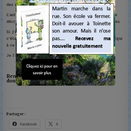
des marins, je pense.
L’auteur décrit bien ce que c’est que le halage. Et elle
décrit à merveille les sentiments des uns et des autres.
Si j’ai acheté « Les bateleurs du Rhône », au départ,
c’était pour me renseigner pour mon dernier roman (qui
à ce jour 24.01205) n’est pas encore publié.
Je l’ai bien aimé.
Renseignements pris sur Wikipédia, liens
donnés ci-dessus
Partager :
Facebook
X