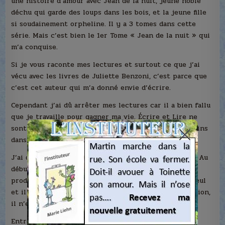
une histoire d’amour avec Jean de la nuit, jeune noble
déchu qui garde des loups dans les bois, et la jeune fille
si soudainement orpheline. Il y a 3 tomes dans cette
série. Mais c’est bien le 1er Tome « Jean de la nuit » qui
m’a conquise.
Si je vous raconte mes lectures et surtout ce que j’ai
vécu avec les livres de Juliette Benzoni, c’est parce que
c’est cet auteur qui m’a donné envie d’écrire.
Cependant j’ai dû arrêter mes lectures car il a bien fallu
que je travaille pour gagner ma vie. Écrire et Lire ne
sont pas des activités qui vous le permettent. Du moins
dans un premier temps,
J’ai donc travaillé dans une grande banque française. Au
début, j’y étais bien mais avec les années, il a fallu
produire davantage. Un auteur quand il écrit, il est seul
et il ne pense qu’à écrire. Pour produire, sauf exception,
il n’est pas très doué.
Entre-temps, j’ai eu deux enfants. Mon premier bébé