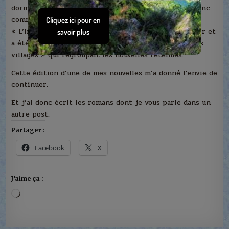
dormait souvent et me laissait du temps libre. J’ai donc
commencé à écrire des nouvelles. L’une d’elles
« L’instituteur » a gagné un concours de France Loisir et
a été éditée dans un de leur recueil « Histoire de nos
villages » qui regroupait les nouvelles retenues.
Cette édition d’une de mes nouvelles m’a donné l’envie de
continuer.
Et j’ai donc écrit les romans dont je vous parle dans un
autre post.
Partager :
Facebook
X
J’aime ça :
Chargement…