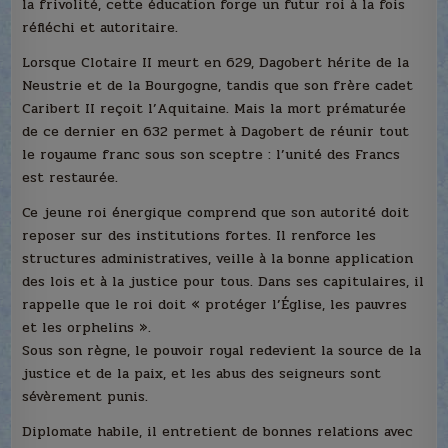
la frivolité, cette éducation forge un futur roi à la fois
réfléchi et autoritaire.
Lorsque Clotaire II meurt en 629, Dagobert hérite de la
Neustrie et de la Bourgogne, tandis que son frère cadet
Caribert II reçoit l’Aquitaine. Mais la mort prématurée
de ce dernier en 632 permet à Dagobert de réunir tout
le royaume franc sous son sceptre : l’unité des Francs
est restaurée.
Ce jeune roi énergique comprend que son autorité doit
reposer sur des institutions fortes. Il renforce les
structures administratives, veille à la bonne application
des lois et à la justice pour tous. Dans ses capitulaires, il
rappelle que le roi doit « protéger l’Église, les pauvres
et les orphelins ».
Sous son règne, le pouvoir royal redevient la source de la
justice et de la paix, et les abus des seigneurs sont
sévèrement punis.
Diplomate habile, il entretient de bonnes relations avec