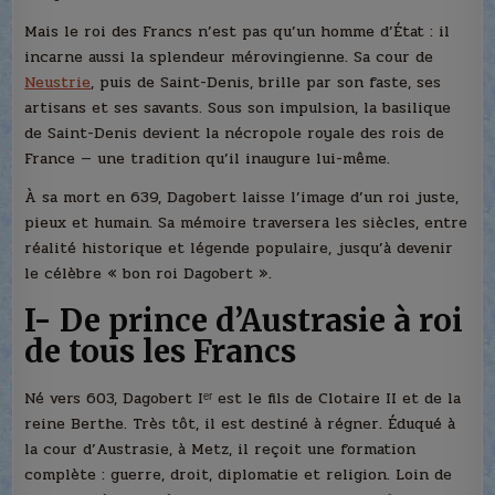
Mais le roi des Francs n’est pas qu’un homme d’État : il
incarne aussi la splendeur mérovingienne. Sa cour de
Neustrie
, puis de Saint-Denis, brille par son faste, ses
artisans et ses savants. Sous son impulsion, la basilique
de Saint-Denis devient la nécropole royale des rois de
France — une tradition qu’il inaugure lui-même.
À sa mort en 639, Dagobert laisse l’image d’un roi juste,
pieux et humain. Sa mémoire traversera les siècles, entre
réalité historique et légende populaire, jusqu’à devenir
le célèbre « bon roi Dagobert ».
I- De prince d’Austrasie à roi
de tous les Francs
Né vers 603, Dagobert Iᵉʳ est le fils de Clotaire II et de la
reine Berthe. Très tôt, il est destiné à régner. Éduqué à
la cour d’Austrasie, à Metz, il reçoit une formation
complète : guerre, droit, diplomatie et religion. Loin de