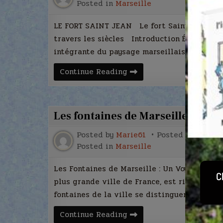
Posted in
Marseille
LE FORT SAINT JEAN Le fort Saint-Jean à Ma
travers les siècles Introduction Érigé à l’e
intégrante du paysage marseillais. Visible 
Le
Continue Reading
fort
Saint
Jean
Les fontaines de Marseille
Posted by
Marie61
Posted on
31 mar
Posted in
Marseille
Les Fontaines de Marseille : Un Voyage à T
plus grande ville de France, est riche en hi
fontaines de la ville se distinguent par…
Les
Continue Reading
fontaines