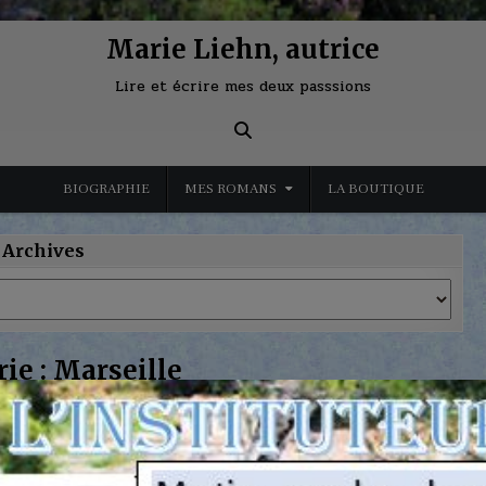
Marie Liehn, autrice
Lire et écrire mes deux passsions
BIOGRAPHIE
MES ROMANS
LA BOUTIQUE
Archives
ie :
Marseille
on
n 2025
0 Comments
Le