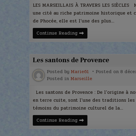
LES MARSEILLAIS À TRAVERS LES SIÈCLES Mar
une cité au riche patrimoine historique et c
de Phocée, elle est l’une des plus…
Les
Continue Reading
marseillais
à
travers
les
siècles
Les santons de Provence
Posted by
Marie61
Posted on
8 déce
Posted in
Marseille
Les santons de Provence : De l’origine à nos
en terre cuite, sont l’une des traditions le
témoins du patrimoine culturel de la…
Les
Continue Reading
santons
de
Provence