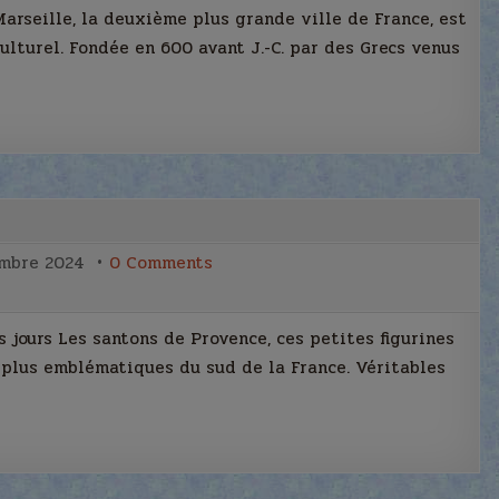
travers
seille, la deuxième plus grande ville de France, est
les
siècles
ulturel. Fondée en 600 avant J.-C. par des Grecs venus
on
mbre 2024
0 Comments
Les
santons
de
Provence
 jours Les santons de Provence, ces petites figurines
s plus emblématiques du sud de la France. Véritables