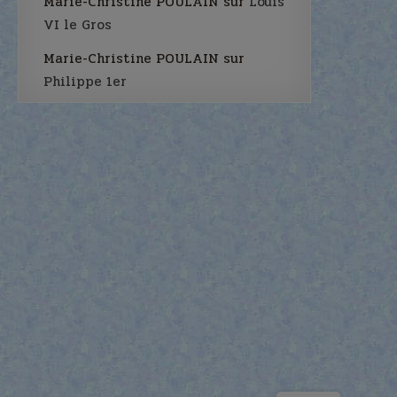
Marie-Christine POULAIN
sur
Louis
VI le Gros
Marie-Christine POULAIN
sur
Philippe 1er