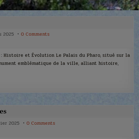
on
s 2025
0 Comments
Le
Palais
du
Pharo
stoire et Évolution Le Palais du Pharo, situé sur la
ument emblématique de la ville, alliant histoire,
les
on
vier 2025
0 Comments
Les
marseillais
à