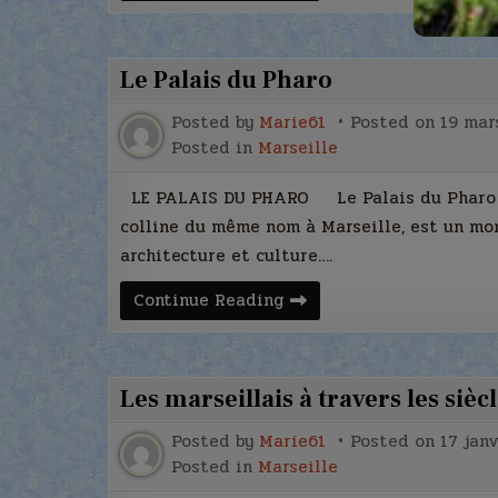
de
Marseille
Le Palais du Pharo
Posted by
Marie61
Posted on
19 mar
Posted in
Marseille
LE PALAIS DU PHARO Le Palais du Pharo : Hi
colline du même nom à Marseille, est un mon
architecture et culture….
Le
Continue Reading
Palais
du
Pharo
Les marseillais à travers les sièc
Posted by
Marie61
Posted on
17 jan
Posted in
Marseille