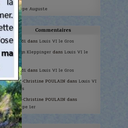
Philippe Auguste
Commentaires
Marie61
dans
Louis VI le Gros
Kathryn Kleppinger
dans
Louis VI le
Gros
Marie61
dans
Louis VI le Gros
Marie-Christine POULAIN
dans
Louis VI
le Gros
Marie-Christine POULAIN
dans
Philippe 1er