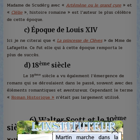
Madame de Scudéry avec «
Artémène ou le grand cyre
» et
«
Clélie
», histoire romaine » est l’auteur le plus célèbre
de cette époque.
c) Époque de Louis XIV
Ici je ne citerai que «
La princesse de Clèves
» de Mme de
Lafayette. Ce fut elle qui à cette époque remporta le
plus de succès.
ème
d) 18
siècle
ème
Le 18
siècle a vu également l’émergence de
romans qui se déroulaient dans le passé, souvent avec des
éléments romantiques et aventureux. Cependant le terme
«
Roman Historique »
n’était pas largement utilisé.
ème
6)
Walter Scott et le 19
siècle
Walter Scott est souvent considéré comme le