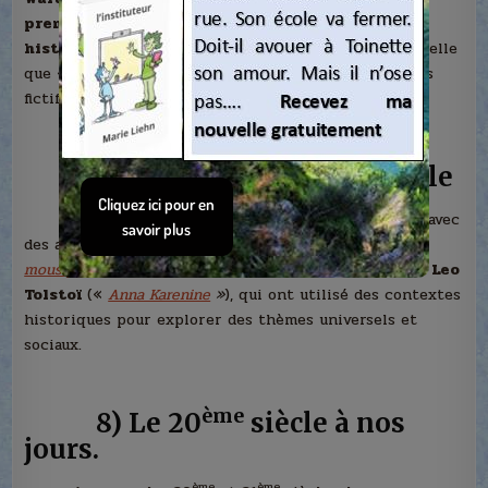
premier auteur à populariser le genre du roman
ème
historique au début du 19
siècle.
Ses œuvres, telle
que «
Waverley
» (1814) ont introduit des personnages
fictifs au milieu d’événements réels.
ème
7) Évolution au 19
siècle
ème
Le 19
siècle a vu une prolification du genre avec
des auteurs tels que Alexandre Dumas («
Les trois
mousquetaires
»),
Victor Hugo
(«
Les misérables
»
) et
Leo
Tolstoï
(«
Anna Karenine
»
), qui ont utilisé des contextes
historiques pour explorer des thèmes universels et
sociaux.
ème
8) Le 20
siècle à nos
jours.
ème
ème