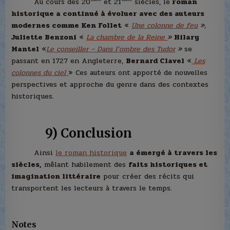
Au cours des 20
et 21
siècles, le
roman
historique a continué à évoluer avec des auteurs
modernes comme Ken Follet
«
Une colonne de feu
»,
Juliette Benzoni
«
La chambre de la Reine
»
Hilary
Mantel
«
Le conseiller – Dans l’ombre des Tudor
»
se
passant en 1727 en Angleterre,
Bernard Clavel
«
Les
colonnes du ciel
» Ces auteurs ont apporté de nouvelles
perspectives et approche du genre dans des contextes
historiques.
9) Conclusion
Ainsi
le roman historique
a émergé à travers les
siècles,
mêlant habilement des
faits historiques et
imagination littéraire
pour créer des récits qui
transportent les lecteurs à travers le temps.
Notes