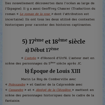
îles nouvellement découvertes dans l’océan au large de
l’Espagne). Il y a aussi Geoffrey Chaucer (Traduction du
roman «
Le roman de la rose
»
dont l’attribution est
incertaine). Ils ont tous les deux utilisé des contextes
historiques pour raconter des histoires captivantes.
ème
ème
5) 17
et 18
siècle
ème
a)
Début 17
«
L’astrée
» d’Honoré d’Urfé. L’auteur met en
ème
scène des personnages du 5
siècle après JC.
b) Époque de Louis XIII
Marin Le Roy de Comberville avec
«
Polexandre
» et Gautier de la Calprenède avec
«
Cassandre
» et «
Abrégé de la
Cléopâtre
» mettent en
scène des personnages historiques dans le cadre de la
fantaisie.