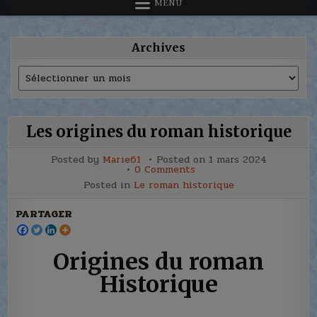
MENU
Archives
Archives
Les origines du roman historique
Posted by
Marie61
Posted on
1 mars 2024
on
0 Comments
Les
Posted in
Le roman historique
origines
du
roman
PARTAGER
historique
Origines du roman
Historique