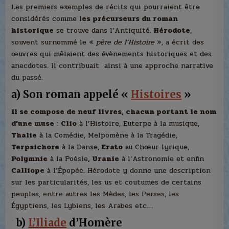
Les premiers exemples de récits qui pourraient être
considérés comme l
es précurseurs du roman
historique
se trouve dans l’Antiquité.
Hérodote
,
souvent surnommé le «
père de l’Histoire
», a écrit des
œuvres qui mêlaient des évènements historiques et des
anecdotes. Il contribuait ainsi à une approche narrative
du passé.
a)
Son roman appelé «
Histoires
»
Il se compose de neuf livres, chacun portant le nom
d’une muse
:
Clio
à l’Histoire, Euterpe à la musique,
Thalie
à la Comédie, Melpomène à la Tragédie,
Terpsichore
à la Danse,
Erato
au Chœur lyrique,
Polymnie
à la Poésie
, Uranie
à l’Astronomie et enfin
Calliope
à l’Épopée. Hérodote y donne une description
sur les particularités, les us et coutumes de certains
peuples, entre autres les Mèdes, les Perses, les
Égyptiens, les Lybiens, les Arabes etc….
b)
L’Iliade
d’Homère